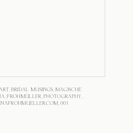
NEART_BRIDAL MUSINGS_MAGISCHE
A_FROHMÜLLER_PHOTOGRAPHY_
NAFROHMUELLER.COM_003