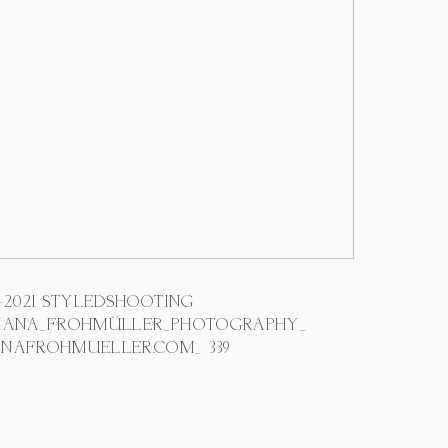
3-2021 STYLEDSHOOTING
IANA_FROHMÜLLER_PHOTOGRAPHY_
NAFROHMUELLER.COM_ 339