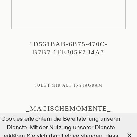
1D561BAB-6B75-470C-
B7B7-1EE305F7B4A7
FOLGT MIR AUF INSTAGRAM
_MAGISCHEMOMENTE_
Cookies erleichtern die Bereitstellung unserer
Dienste. Mit der Nutzung unserer Dienste
erklären Sie sich damit einverstanden, dass
@Magische Momente 2026